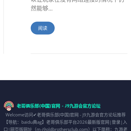
然能够...
阅读
Welcome访问✔老哥俱乐部(中国)官网 - J9九游会官方论坛推荐
【导航：baidu典ag】老哥俱乐部平台2026最新版官网|登录|入
口|网页版网址（m-j9oldbrothersclub.com）以下简称：九游老