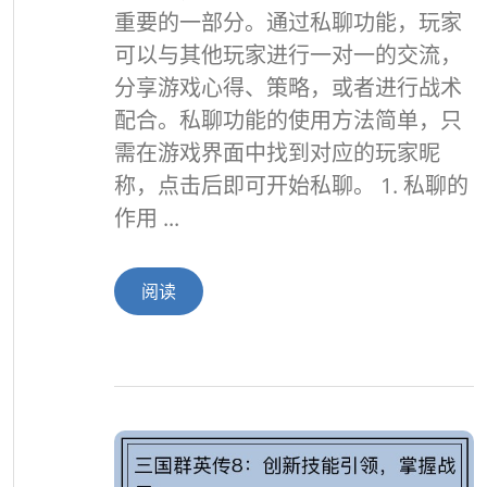
重要的一部分。通过私聊功能，玩家
可以与其他玩家进行一对一的交流，
分享游戏心得、策略，或者进行战术
配合。私聊功能的使用方法简单，只
需在游戏界面中找到对应的玩家昵
称，点击后即可开始私聊。 1. 私聊的
作用 ...
阅读