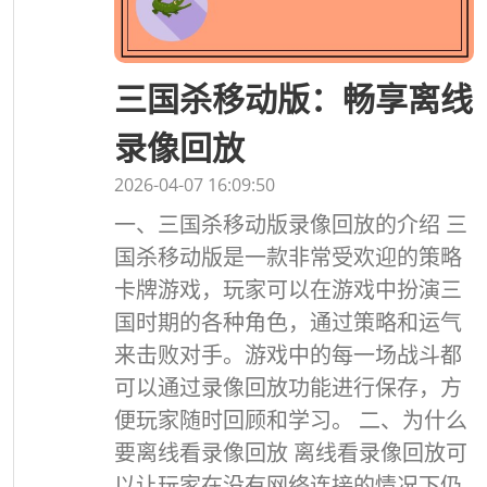
三国杀移动版：畅享离线
录像回放
2026-04-07 16:09:50
一、三国杀移动版录像回放的介绍 三
国杀移动版是一款非常受欢迎的策略
卡牌游戏，玩家可以在游戏中扮演三
国时期的各种角色，通过策略和运气
来击败对手。游戏中的每一场战斗都
可以通过录像回放功能进行保存，方
便玩家随时回顾和学习。 二、为什么
要离线看录像回放 离线看录像回放可
以让玩家在没有网络连接的情况下仍