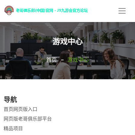
游戏中心
首页
游戏中心
导航
首页网页版入口
网页版老哥俱乐部平台
精品项目