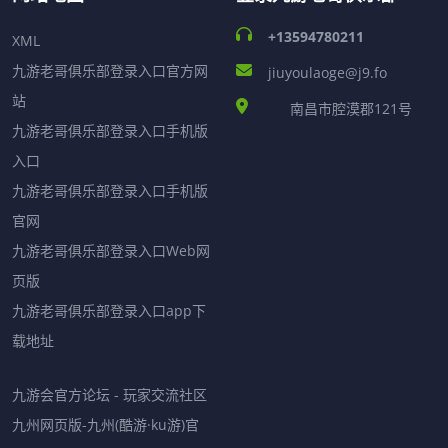
+13594780211
XML
九游老哥俱乐部登录入口官方网
jiuyoulaoge@j9.fo
站
南昌市腔漠郡121号
九游老哥俱乐部登录入口手机版
入口
九游老哥俱乐部登录入口手机版
官网
九游老哥俱乐部登录入口Web网
页版
九游老哥俱乐部登录入口app下
载地址
九游会官方论坛 - 玩家交流社区
九州网页版-九州(酷游·ku游)官