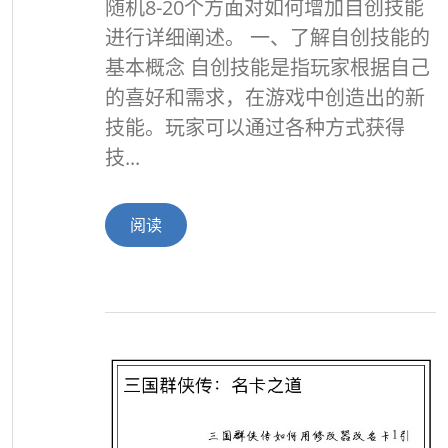
随机8-20个方面对如何增加自创技能
进行详细阐述。 一、了解自创技能的
基本概念 自创技能是指玩家根据自己
的喜好和需求，在游戏中创造出的新
技能。玩家可以通过各种方式获得
技...
阅读