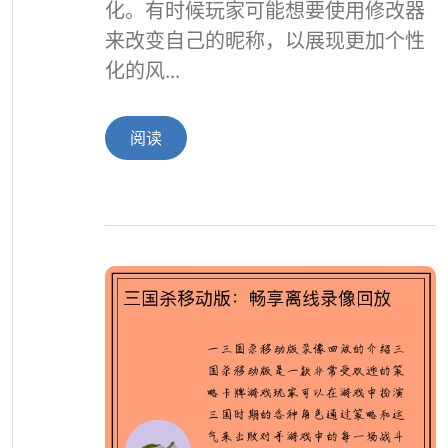
化。有时候玩家可能想要使用修改器
来改变自己的昵称，以展现更加个性
化的风...
阅读