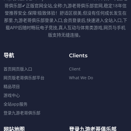
哥俱乐部✔正版官网全站,全称:九游老哥俱乐部官网,稳定18年信
誉推荐安全.保障!极致体验！舒适区很美,但没有任何成长发生在
那里.九游老哥俱乐部登录入口,会员登录后,快速进入全站入口,下
载APP后随时畅玩电子竞技,真人互动与体育类游戏,网页与手机
版支持无缝连接。
导航
Clients
首页网页版入口
Client
网页版老哥俱乐部平台
What We Do
精品项目
游戏中心
全站app服务
登录九游老哥俱乐部
网站地图
登录九游老哥俱乐部