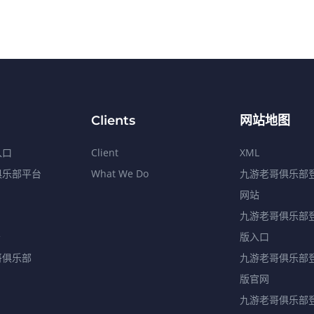
Clients
网站地图
入口
Client
XML
俱乐部平台
What We Do
九游老哥俱乐部
网站
九游老哥俱乐部
务
版入口
哥俱乐部
九游老哥俱乐部
版官网
九游老哥俱乐部登