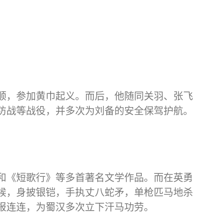
顺，参加黄巾起义。而后，他随同关羽、张飞
防战等战役，并多次为刘备的安全保驾护航。
和《短歌行》等多首著名文学作品。而在英勇
候，身披银铠，手执丈八蛇矛，单枪匹马地杀
报连连，为蜀汉多次立下汗马功劳。