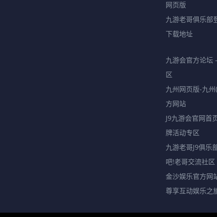
网页版
九游老哥俱乐部登
下载地址
九游会官方论坛 
区
九州网页版-九州(
方网站
J9九游会官网首页 -
牌活动专区
九游老哥J9俱乐部
吧!老哥交流社区
金沙娱乐官方网站
尊享互动娱乐之