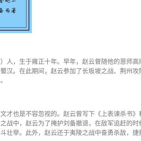
城）人，生于雍正十年。早年，赵云曾随他的恩师高
了蜀汉。在此期间，赵云参加了长坂坡之战、荆州攻
将。
的文才也是不容忽视的。赵云曾写下《上表谏杀书》
坡之战中，赵云为了掩护刘备撤退，在敌军追赶的时
战斗壮举。此外，赵云还于夷陵之战中奋勇杀敌，捷