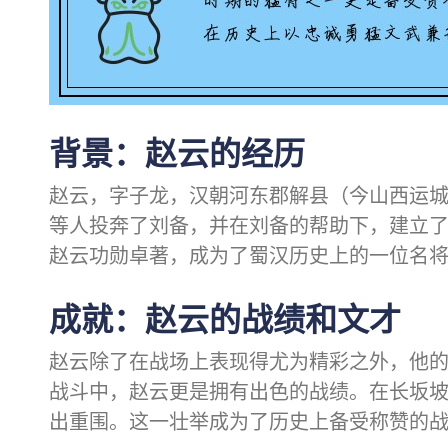
背景：赵云的经历
赵云，字子龙，汉朝河东郡解县（今山西运
等人投奔了刘备，并在刘备的帮助下，建立
赵云功勋卓著，成为了蜀汉历史上的一位名
成就：赵云的战绩和文才
赵云除了在战场上表现得尤为精彩之外，他
战斗中，赵云更是拥有出色的战绩。在长坂
出重围。这一壮举成为了历史上备受称赞的