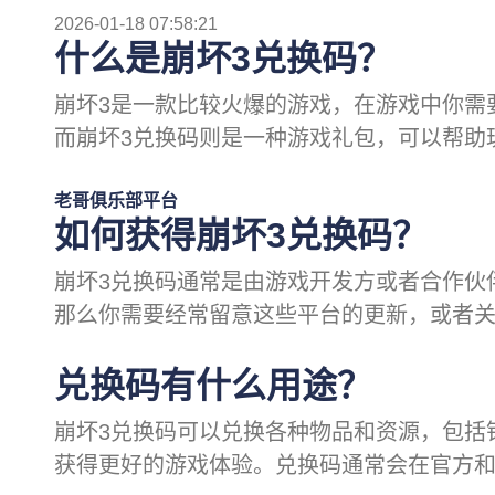
2026-01-18 07:58:21
什么是崩坏3兑换码？
崩坏3是一款比较火爆的游戏，在游戏中你需
而崩坏3兑换码则是一种游戏礼包，可以帮助
老哥俱乐部平台
如何获得崩坏3兑换码？
崩坏3兑换码通常是由游戏开发方或者合作伙
那么你需要经常留意这些平台的更新，或者关
兑换码有什么用途？
崩坏3兑换码可以兑换各种物品和资源，包括
获得更好的游戏体验。兑换码通常会在官方