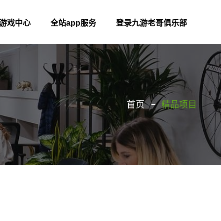
游戏中心
全站app服务
登录九游老哥俱乐部
首页
精品项目