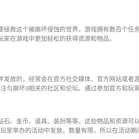
要拯救这个被崩坏侵蚀的世界。游戏拥有数百个任
玩家在游戏中更加轻松的获得资源和物品。
伴发放的，经常会在官方社交媒体、官方网站或者
注与崩坏3相关的社区和论坛。通过参加官方和玩
钻石、金币、道具、装扮等等。这些物品和资源可
和玩家举办的活动中发放，数量有限，所以在活动期