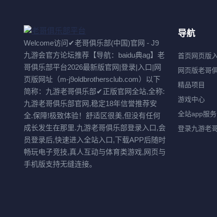
导航
Welcome访问✔老哥俱乐部(中国)官网 - J9
九游会官方论坛推荐【导航：baidu典ag】老
首页网页版
哥俱乐部平台2026最新版官网|登录|入口|网
网页版老哥
页版网址（m-j9oldbrothersclub.com）以下
精品项目
简称：九游老哥俱乐部✔正版官网全站,全称:
游戏中心
九游老哥俱乐部官网,稳定18年信誉推荐安
全站app服务
全.保障!极致体验！舒适区很美,但没有任何
成长发生在那里.九游老哥俱乐部登录入口,会
登录九游老
员登录后,快速进入全站入口,下载APP后随时
畅玩电子竞技,真人互动与体育类游戏,网页与
手机版支持无缝连接。