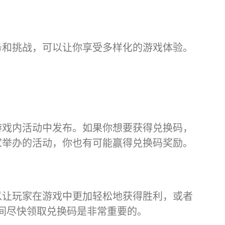
务和挑战，可以让你享受多样化的游戏体验。
游戏内活动中发布。如果你想要获得兑换码，
家举办的活动，你也有可能赢得兑换码奖励。
以让玩家在游戏中更加轻松地获得胜利，或者
间尽快领取兑换码是非常重要的。