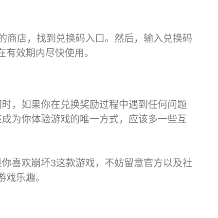
内的商店，找到兑换码入口。然后，输入兑换码
在有效期内尽快使用。
同时，如果你在兑换奖励过程中遇到任何问题
该成为你体验游戏的唯一方式，应该多一些互
果你喜欢崩坏3这款游戏，不妨留意官方以及社
游戏乐趣。