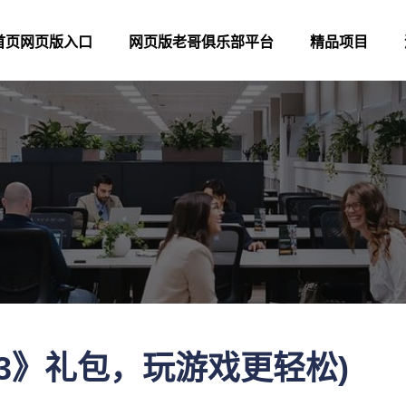
首页网页版入口
网页版老哥俱乐部平台
精品项目
3》礼包，玩游戏更轻松)