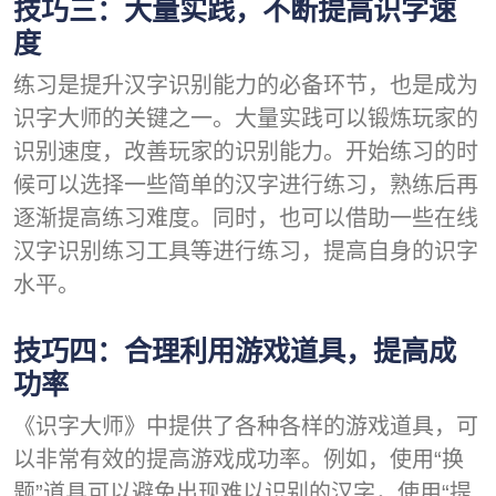
技巧三：大量实践，不断提高识字速
度
练习是提升汉字识别能力的必备环节，也是成为
识字大师的关键之一。大量实践可以锻炼玩家的
识别速度，改善玩家的识别能力。开始练习的时
候可以选择一些简单的汉字进行练习，熟练后再
逐渐提高练习难度。同时，也可以借助一些在线
汉字识别练习工具等进行练习，提高自身的识字
水平。
技巧四：合理利用游戏道具，提高成
功率
《识字大师》中提供了各种各样的游戏道具，可
以非常有效的提高游戏成功率。例如，使用“换
题”道具可以避免出现难以识别的汉字，使用“提