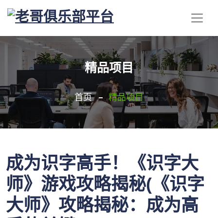
精品项目
首页
精品项目
成为识字高手！《识字大
师》游戏攻略揭秘(《识字
大师》攻略揭秘：成为高