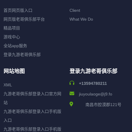
首页网页版入口
Client
网页版老哥俱乐部平台
What We Do
精品项目
游戏中心
全站app服务
登录九游老哥俱乐部
网站地图
登录九游老哥俱乐部
+13594780211
XML
九游老哥俱乐部登录入口官方网
jiuyoulaoge@j9.fo
站
南昌市腔漠郡121号
九游老哥俱乐部登录入口手机版
入口
九游老哥俱乐部登录入口手机版