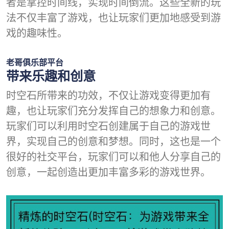
者是掌控时间线，实现时间倒流。这些全新的玩
法不仅丰富了游戏，也让玩家们更加地感受到游
戏的趣味性。
老哥俱乐部平台
带来乐趣和创意
时空石所带来的功效，不仅让游戏变得更加有
趣，也让玩家们充分发挥自己的想象力和创意。
玩家们可以利用时空石创建属于自己的游戏世
界，实现自己的创意和梦想。同时，这也是一个
很好的社交平台，玩家们可以和他人分享自己的
创意，一起创造出更加丰富多彩的游戏世界。