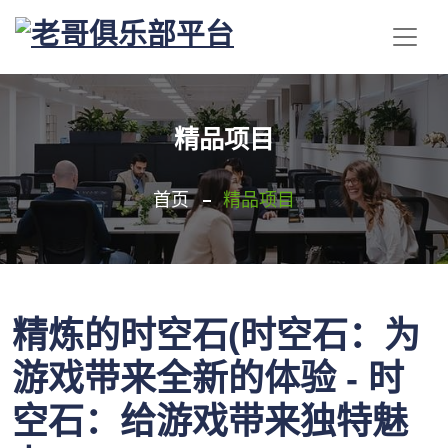
精品项目
首页
精品项目
精炼的时空石(时空石：为
游戏带来全新的体验 - 时
空石：给游戏带来独特魅