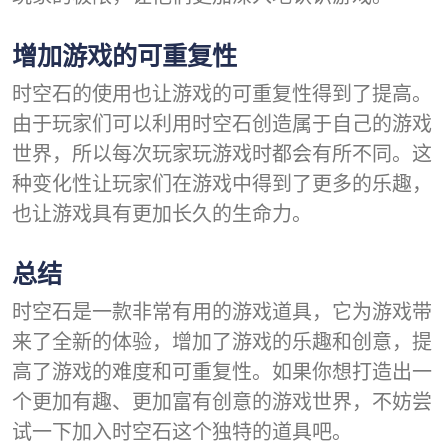
增加游戏的可重复性
时空石的使用也让游戏的可重复性得到了提高。
由于玩家们可以利用时空石创造属于自己的游戏
世界，所以每次玩家玩游戏时都会有所不同。这
种变化性让玩家们在游戏中得到了更多的乐趣，
也让游戏具有更加长久的生命力。
总结
时空石是一款非常有用的游戏道具，它为游戏带
来了全新的体验，增加了游戏的乐趣和创意，提
高了游戏的难度和可重复性。如果你想打造出一
个更加有趣、更加富有创意的游戏世界，不妨尝
试一下加入时空石这个独特的道具吧。