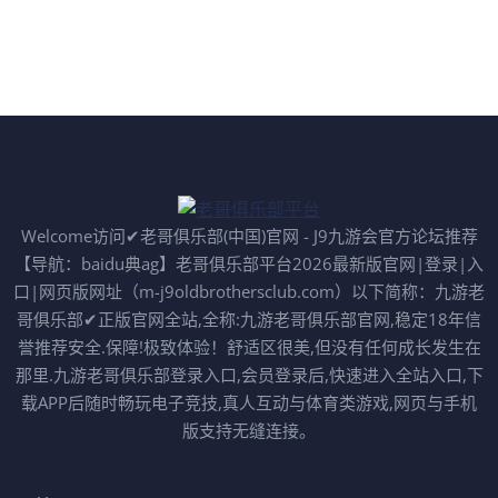
Welcome访问✔老哥俱乐部(中国)官网 - J9九游会官方论坛推荐
【导航：baidu典ag】老哥俱乐部平台2026最新版官网|登录|入
口|网页版网址（m-j9oldbrothersclub.com）以下简称：九游老
哥俱乐部✔正版官网全站,全称:九游老哥俱乐部官网,稳定18年信
誉推荐安全.保障!极致体验！舒适区很美,但没有任何成长发生在
那里.九游老哥俱乐部登录入口,会员登录后,快速进入全站入口,下
载APP后随时畅玩电子竞技,真人互动与体育类游戏,网页与手机
版支持无缝连接。